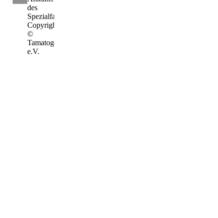
des
Spezialfahrzeuges Foto:
Copyright
©
Tamatogo
e.V.