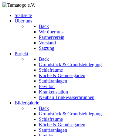
Startseite
Über uns
Back
Wir über uns
Partnerverein
Vorstand
Satzung
Projekt
Back
Grundstück & Grundsteinlegung
Schlafräume
Küche & Gemüsegarten
Sanitäranlagen
Pavillon
Krankenstation
Neubau Trinkwasserbrunnen
Bildergalerie
Back
Grundstück & Grundsteinlegung
Schlafräume
Küche & Gemüsegarten
Sanitäranlagen
Pavillon