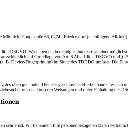
nnich, Hauptstraße 68, 02742 Friedersdorf (nachfolgend All-Inkl). 
lit. f DSGVO. Wir haben ein berechtigtes Interesse an einer möglichst 
ng ausschließlich auf Grundlage von Art. 6 Abs. 1 lit. a DSGVO und §
(z. B. Device-Fingerprinting) im Sinne des TDDDG umfasst. Die Einwill
 des oben genannten Dienstes geschlossen. Hierbei handelt es sich um
bsitebesucher nur nach unseren Weisungen und unter Einhaltung der D
ationen
ten sehr ernst. Wir behandeln Ihre personenbezogenen Daten vertrauli