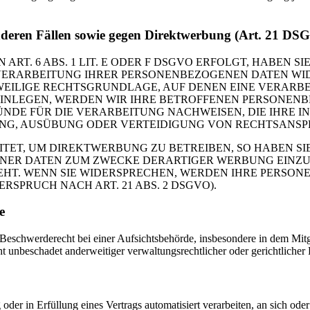
nderen Fällen sowie gegen Direktwerbung (Art. 21 DS
. 6 ABS. 1 LIT. E ODER F DSGVO ERFOLGT, HABEN SIE
VERARBEITUNG IHRER PERSONENBEZOGENEN DATEN WIDE
EWEILIGE RECHTSGRUNDLAGE, AUF DENEN EINE VERARBE
NLEGEN, WERDEN WIR IHRE BETROFFENEN PERSONENBE
DE FÜR DIE VERARBEITUNG NACHWEISEN, DIE IHRE IN
G, AUSÜBUNG ODER VERTEIDIGUNG VON RECHTSANSPRÜC
T, UM DIREKTWERBUNG ZU BETREIBEN, SO HABEN SIE
ER DATEN ZUM ZWECKE DERARTIGER WERBUNG EINZULEG
EHT. WENN SIE WIDERSPRECHEN, WERDEN IHRE PERSO
PRUCH NACH ART. 21 ABS. 2 DSGVO).
e
schwerderecht bei einer Aufsichtsbehörde, insbesondere in dem Mitgli
 unbeschadet anderweitiger verwaltungsrechtlicher oder gerichtlicher 
oder in Erfüllung eines Vertrags automatisiert verarbeiten, an sich od