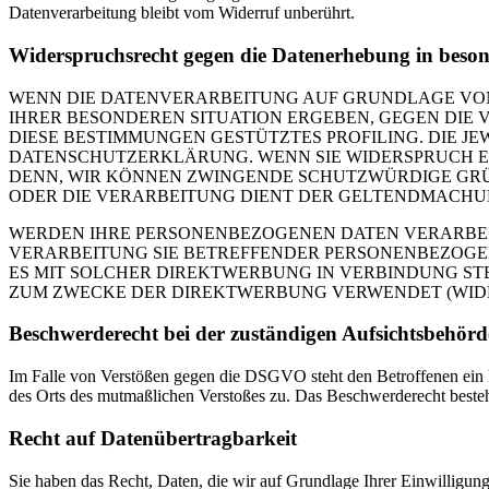
Datenverarbeitung bleibt vom Widerruf unberührt.
Widerspruchsrecht gegen die Datenerhebung in beso
WENN DIE DATENVERARBEITUNG AUF GRUNDLAGE VON ART
IHRER BESONDEREN SITUATION ERGEBEN, GEGEN DIE 
DIESE BESTIMMUNGEN GESTÜTZTES PROFILING. DIE J
DATENSCHUTZERKLÄRUNG. WENN SIE WIDERSPRUCH EI
DENN, WIR KÖNNEN ZWINGENDE SCHUTZWÜRDIGE GRÜN
ODER DIE VERARBEITUNG DIENT DER GELTENDMACHUN
WERDEN IHRE PERSONENBEZOGENEN DATEN VERARBEITE
VERARBEITUNG SIE BETREFFENDER PERSONENBEZOGEN
ES MIT SOLCHER DIREKTWERBUNG IN VERBINDUNG ST
ZUM ZWECKE DER DIREKTWERBUNG VERWENDET (WIDERS
Beschwerde­recht bei der zuständigen Aufsichts­behörd
Im Falle von Verstößen gegen die DSGVO steht den Betroffenen ein Be
des Orts des mutmaßlichen Verstoßes zu. Das Beschwerderecht besteht
Recht auf Daten­übertrag­barkeit
Sie haben das Recht, Daten, die wir auf Grundlage Ihrer Einwilligung 