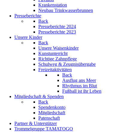
Krankenstation
Neubau Trinkwasserbrunnen
Presseberichte
Back
Presseberichte 2024
Presseberichte 2023
Unsere Kinder
Back
Unsere Waisenkinder
Kunstunterricht
Richtige Zahnpflege
Schulweg & Zeugnisübergabe
Freizeitaktivitäten
Back
Ausflug ans Meer
Rhythmus im Blut
Fußball ist ihr Leben
Mitgliedschaft & Spenden
Back
Spendenkonto
Mitgliedschaft
Patenschaft
Partner & Unterstützer
Trommelgruppe TAMATOGO