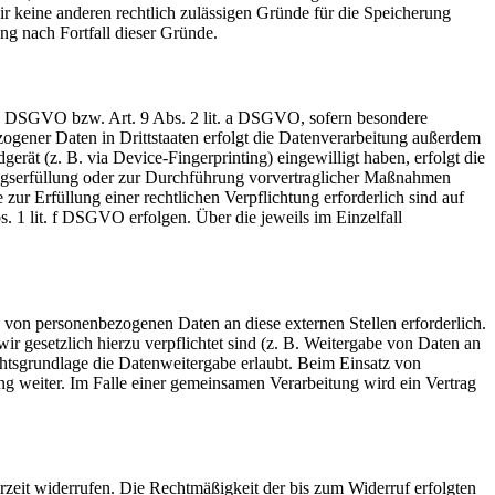
r keine anderen rechtlich zulässigen Gründe für die Speicherung
ng nach Fortfall dieser Gründe.
t. a DSGVO bzw. Art. 9 Abs. 2 lit. a DSGVO, sofern besondere
ogener Daten in Drittstaaten erfolgt die Datenverarbeitung außerdem
rät (z. B. via Device-Fingerprinting) eingewilligt haben, erfolgt die
ragserfüllung oder zur Durchführung vorvertraglicher Maßnahmen
zur Erfüllung einer rechtlichen Verpflichtung erforderlich sind auf
. 1 lit. f DSGVO erfolgen. Über die jeweils im Einzelfall
 von personenbezogenen Daten an diese externen Stellen erforderlich.
r gesetzlich hierzu verpflichtet sind (z. B. Weitergabe von Daten an
chtsgrundlage die Datenweitergabe erlaubt. Beim Einsatz von
g weiter. Im Falle einer gemeinsamen Verarbeitung wird ein Vertrag
erzeit widerrufen. Die Rechtmäßigkeit der bis zum Widerruf erfolgten