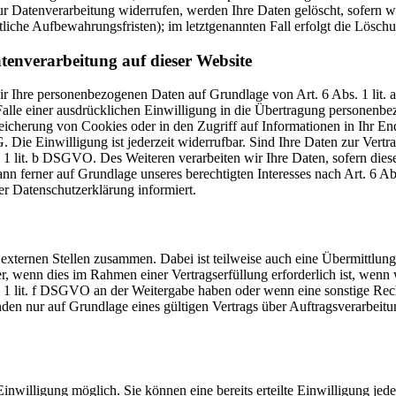
r Datenverarbeitung widerrufen, werden Ihre Daten gelöscht, sofern wi
liche Aufbewahrungsfristen); im letztgenannten Fall erfolgt die Löschu
tenverarbeitung auf dieser Website
 wir Ihre personenbezogenen Daten auf Grundlage von Art. 6 Abs. 1 li
lle einer ausdrücklichen Einwilligung in die Übertragung personenbez
icherung von Cookies oder in den Zugriff auf Informationen in Ihr Endge
Die Einwilligung ist jederzeit widerrufbar. Sind Ihre Daten zur Vert
. 1 lit. b DSGVO. Des Weiteren verarbeiten wir Ihre Daten, sofern diese 
 ferner auf Grundlage unseres berechtigten Interesses nach Art. 6 Abs
r Datenschutzerklärung informiert.
 externen Stellen zusammen. Dabei ist teilweise auch eine Übermittlung
 wenn dies im Rahmen einer Vertragserfüllung erforderlich ist, wenn wi
s. 1 lit. f DSGVO an der Weitergabe haben oder wenn eine sonstige Re
n nur auf Grundlage eines gültigen Vertrags über Auftragsverarbeitun
inwilligung möglich. Sie können eine bereits erteilte Einwilligung jed